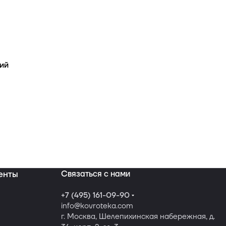
ий
енты
Связаться с нами
+7 (495) 161-09-90
info
@kovroteka.com
г. Москва, Шелепихинская набережная, д.