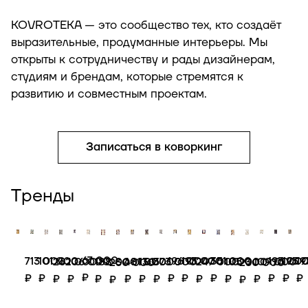
KOVROTEKA — это сообщество тех, кто создаёт
выразительные, продуманные интерьеры. Мы
открыты к сотрудничеству и рады дизайнерам,
студиям и брендам, которые стремятся к
развитию и совместным проектам.
Записаться в коворкинг
Тренды
67 000
101 000
713 000
196 000
193 000
351 000
193 00
193 
1
481 000
106 000
188 000
130 000
105 000
109 000
373 000
247 000
262 000
230 000
230 000
₽
₽
₽
₽
₽
₽
₽
₽
₽
₽
₽
₽
₽
₽
₽
₽
₽
₽
₽
₽
КОВ091
КОВ017
КОВ339
КОВ208
КОВ215
КОВ145
КОВ29
КОВ
К
КОВ120
КОВ283
КОВ263
КОВ244
КОВ086
КОВ322
КОВ087
КОВ257
КОВ183
КОВ238
КОВ236