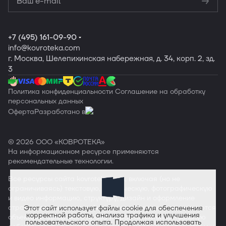
+7 (495) 161-09-90
info
@kovroteka.com
г. Москва, Шелепихинская набережная, д. 34, корп. 2, зд.
3
Политика конфиденциальности
Соглашение на обработку
персональных данных
Оферта
Разработано в
© 2026 ООО «КОВРОТЕКА»
На информационном ресурсе применяются
рекомендательные технологии
.
Все ресурсы сайта
kovroteka.com
, включая (но не
ограничиваясь) текстовую, графическую, фотографическую
и видео информацию, структуру, дизайн и оформление
страниц, доменное имя, фирменное наименование являются
Этот сайт использует файлы cookie для обеспечения
корректной работы, анализа трафика и улучшения
объектами авторского права и прав на интеллектуальную
пользовательского опыта. Продолжая использовать