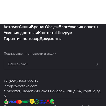
"C
i
Каталог
Акции
Бренды
Услуги
Блог
Условия оплаты
Условия доставки
Контакты
Шоурум
Гарантия на товар
Документы
Подписаться
на новости и акции
Политикой
конфиденциальности
Обработку
персональных данных
+7 (495) 161-09-90
info
@kovroteka.com
г. Москва, Шелепихинская набережная, д. 34, корп. 2, зд.
3