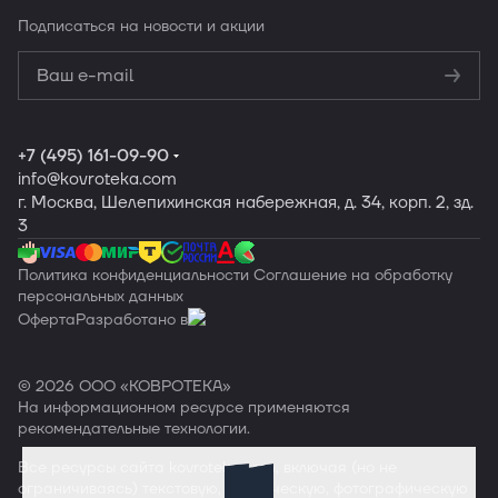
Подписаться
на новости и акции
Политикой
конфиденциальности
Обработку
персональных данных
+7 (495) 161-09-90
info
@kovroteka.com
г. Москва, Шелепихинская набережная, д. 34, корп. 2, зд.
3
Политика конфиденциальности
Соглашение на обработку
персональных данных
Оферта
Разработано в
© 2026 ООО «КОВРОТЕКА»
На информационном ресурсе применяются
рекомендательные технологии
.
Все ресурсы сайта
kovroteka.com
, включая (но не
ограничиваясь) текстовую, графическую, фотографическую