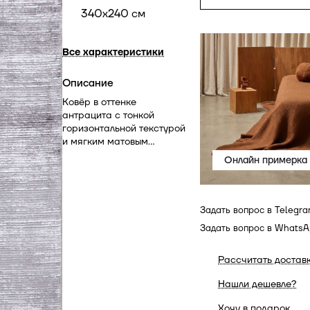
340x240 см
Все характеристики
Описание
Ковёр в оттенке
антрацита с тонкой
горизонтальной текстурой
и мягким матовым
блеском. Он создаёт
Онлайн примерка
ощущение глубины и
спокойной строгости,
добавляя интерьеру
собранность и
Задать вопрос в Telegr
визуальный баланс.
Задать вопрос в Whats
Рассчитать достав
Нашли дешевле?
Хочу в подарок