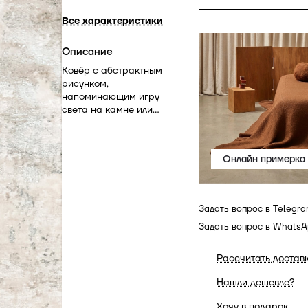
Все характеристики
Описание
Ковёр с абстрактным
рисунком,
напоминающим игру
света на камне или
листве. Его сложная
фактура создаёт эффект
естественности и
Онлайн примерка
лёгкости. Такой дизайн
придаёт интерьеру живое
дыхание и
художественную глубину.
Задать вопрос в Telegr
Задать вопрос в Whats
Рассчитать достав
Нашли дешевле?
Хочу в подарок