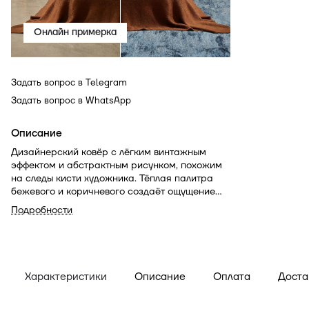
Онлайн примерка
Задать вопрос в Telegram
Задать вопрос в WhatsApp
Описание
Дизайнерский ковёр с лёгким винтажным
эффектом и абстрактным рисунком, похожим
на следы кисти художника. Тёплая палитра
бежевого и коричневого создаёт ощущение
уюта и благородной роскоши. Идеален для
Подробности
современных интерьеров в спокойных тонах.
Характеристики
Описание
Оплата
Доста