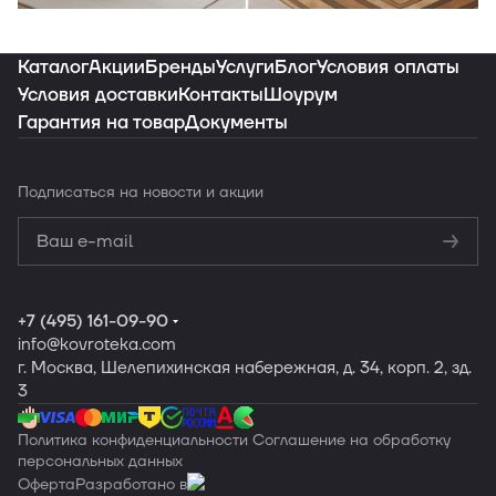
Индивидуальная подборка ковров под
ваш интерьер
Каталог
Акции
Бренды
Услуги
Блог
Условия оплаты
Условия доставки
Контакты
Шоурум
Гарантия на товар
Документы
Заказать подборку
Подписаться
на новости и акции
Политикой
конфиденциальности
Обработку
персональных данных
+7 (495) 161-09-90
info
@kovroteka.com
г. Москва, Шелепихинская набережная, д. 34, корп. 2, зд.
3
Политика конфиденциальности
Соглашение на обработку
персональных данных
Оферта
Разработано в