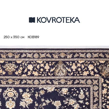
е
250 х 350 см
КОВ189