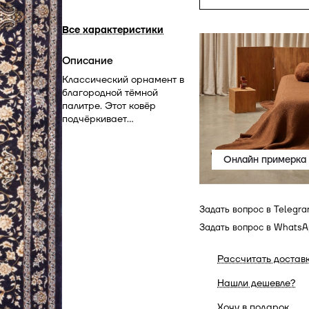
Все характеристики
Описание
Классический орнамент в
благородной тёмной
палитре. Этот ковёр
подчёркивает
изысканность интерьера,
создавая атмосферу
аристократизма и вечной
Онлайн примерка
гармонии.
Задать вопрос в Telegr
Задать вопрос в Whats
Рассчитать достав
Нашли дешевле?
Хочу в подарок