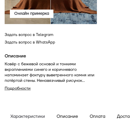
Онлайн примерка
Задать вопрос в Telegram
Задать вопрос в WhatsApp
Описание
Ковёр с бежевой основой и тонкими
вкраплениями синего и коричневого
напоминает фактуру выветренного камня или
потёртой стены. Ненавязчивый рисунок
создаёт атмосферу уюта и спокойствия,
Подробности
подчёркивая эстетику интерьера без лишней
драматургии.
Характеристики
Описание
Оплата
Доста