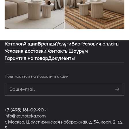
Индивидуальная подборка ковров под
ваш интерьер
Каталог
Акции
Бренды
Услуги
Блог
Условия оплаты
Условия доставки
Контакты
Шоурум
Гарантия на товар
Документы
Заказать подборку
Подписаться
на новости и акции
Политикой
конфиденциальности
Обработку
персональных данных
+7 (495) 161-09-90
info
@kovroteka.com
г. Москва, Шелепихинская набережная, д. 34, корп. 2, зд.
3