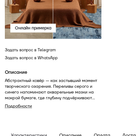
Онлайн примерка
Задать вопрос в Telegram
Задать вопрос в WhatsApp
Описание
Абстрактный ковёр — как застывший момент
творческого озарения. Переливы серого и
синего напоминают акварельные мазки на
мокрой бумаге, где глубину подчёркивают
тонкие графичные линии. Лёгкий, как утренний
Подробности
туман, но выразительный, как современная
живопись, он станет медитативным центром
вашего пространства.
Характеристики
Описание
Оплата
Доста