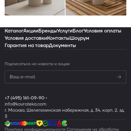
Индивидуальная подборка ковров под
ваш интерьер
Каталог
Акции
Бренды
Услуги
Блог
Условия оплаты
Условия доставки
Контакты
Шоурум
Гарантия на товар
Документы
Заказать подборку
Подписаться
на новости и акции
Политикой
конфиденциальности
Обработку
персональных данных
+7 (495) 161-09-90
info
@kovroteka.com
г. Москва, Шелепихинская набережная, д. 34, корп. 2, зд.
3
Политика конфиденциальности
Соглашение на обработку