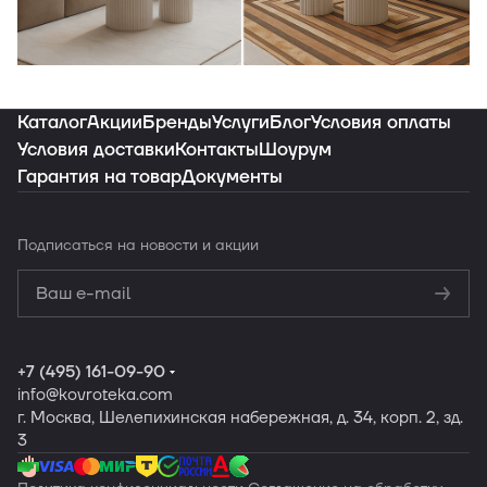
Индивидуальная подборка ковров под
ваш интерьер
Каталог
Акции
Бренды
Услуги
Блог
Условия оплаты
Условия доставки
Контакты
Шоурум
Гарантия на товар
Документы
Заказать подборку
Подписаться
на новости и акции
Политикой
конфиденциальности
Обработку
персональных данных
+7 (495) 161-09-90
info
@kovroteka.com
г. Москва, Шелепихинская набережная, д. 34, корп. 2, зд.
3