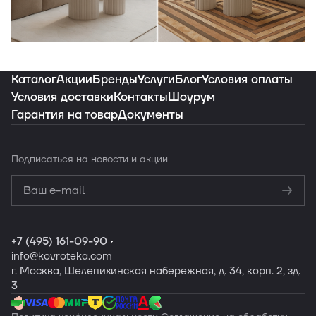
Индивидуальная подборка ковров под
ваш интерьер
Каталог
Акции
Бренды
Услуги
Блог
Условия оплаты
Условия доставки
Контакты
Шоурум
Гарантия на товар
Документы
Заказать подборку
Подписаться
на новости и акции
Политикой
конфиденциальности
Обработку
персональных данных
+7 (495) 161-09-90
info
@kovroteka.com
г. Москва, Шелепихинская набережная, д. 34, корп. 2, зд.
3