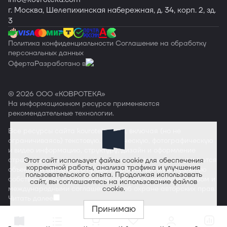
г. Москва, Шелепихинская набережная, д. 34, корп. 2, зд.
3
Политика конфиденциальности
Соглашение на обработку
персональных данных
Оферта
Разработано в
© 2026 ООО «КОВРОТЕКА»
На информационном ресурсе применяются
рекомендательные технологии
.
Все ресурсы сайта
kovroteka.com
, включая (но не
ограничиваясь) текстовую, графическую, фотографическую
и видео информацию, структуру, дизайн и оформление
страниц, доменное имя, фирменное наименование являются
Этот сайт использует файлы cookie для обеспечения
корректной работы, анализа трафика и улучшения
объектами авторского права и прав на интеллектуальную
пользовательского опыта. Продолжая использовать
собственность, защищены российским законодательством и
сайт, вы соглашаетесь на использование файлов
cookie.
международными соглашениями об охране авторских прав.
Читать далее
Принимаю