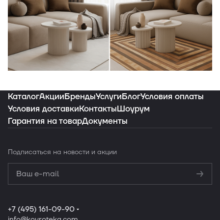
Индивидуальная подборка ковров под
ваш интерьер
Каталог
Акции
Бренды
Услуги
Блог
Условия оплаты
Условия доставки
Контакты
Шоурум
Гарантия на товар
Документы
Заказать подборку
Подписаться
на новости и акции
Политикой
конфиденциальности
Обработку
персональных данных
+7 (495) 161-09-90
info
@kovroteka.com