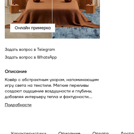
Онлайн примерка
Задать вопрос в Telegram
Задать вопрос в WhatsApp
Описание
Ковёр с абстрактным узором, напоминающим
игру света на текстиле. Мягкие переливы
создают ощущение воздушности и глубины,
добавляя интерьеру тепла и фактурности.
Модель станет сдержанным, но
Подробности
выразительным акцентом.
Характеристики
Описание
Оплата
Доста