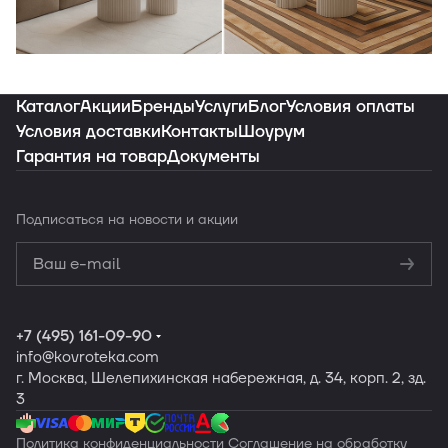
Индивидуальная подборка ковров под
ваш интерьер
Каталог
Акции
Бренды
Услуги
Блог
Условия оплаты
Условия доставки
Контакты
Шоурум
Гарантия на товар
Документы
Заказать подборку
Подписаться
на новости и акции
Политикой
конфиденциальности
Обработку
персональных данных
+7 (495) 161-09-90
info
@kovroteka.com
г. Москва, Шелепихинская набережная, д. 34, корп. 2, зд.
3
Политика конфиденциальности
Соглашение на обработку