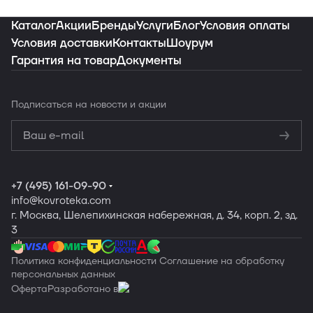
ваш интерьер
Каталог
Акции
Бренды
Услуги
Блог
Условия оплаты
Условия доставки
Контакты
Шоурум
Гарантия на товар
Документы
Заказать подборку
Подписаться
на новости и акции
Политикой
конфиденциальности
Обработку
персональных данных
+7 (495) 161-09-90
info
@kovroteka.com
г. Москва, Шелепихинская набережная, д. 34, корп. 2, зд.
3
Политика конфиденциальности
Соглашение на обработку
персональных данных
Оферта
Разработано в