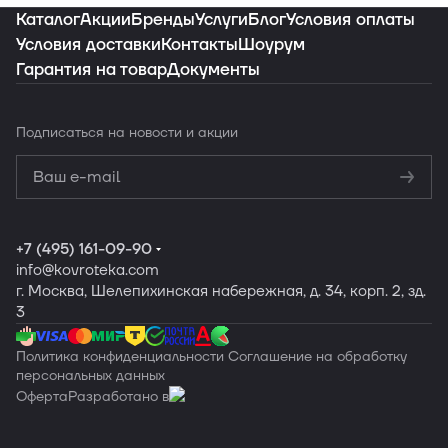
ваш интерьер
Каталог
Акции
Бренды
Услуги
Блог
Условия оплаты
Условия доставки
Контакты
Шоурум
Гарантия на товар
Документы
Заказать подборку
Подписаться
на новости и акции
Политикой
конфиденциальности
Обработку
персональных данных
+7 (495) 161-09-90
info
@kovroteka.com
г. Москва, Шелепихинская набережная, д. 34, корп. 2, зд.
3
Политика конфиденциальности
Соглашение на обработку
персональных данных
Оферта
Разработано в