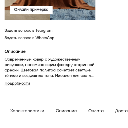
Онлайн примерка
Задать вопрос в Telegram
Задать вопрос в WhatsApp
Описание
Современный ковёр с художественным
рисунком, напоминающим фактуру старинной
фрески. Цветовая палитра сочетает светлые,
тёплые и воздушные тона. Идеален для светлых
интерьеров с элементами ар-деко и
Подробности
минимализма.
Характеристики
Описание
Оплата
Доста