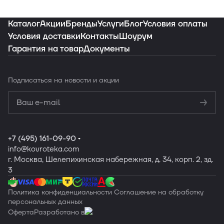
Индивидуальная подборка ковров под
ваш интерьер
Каталог
Акции
Бренды
Услуги
Блог
Условия оплаты
Условия доставки
Контакты
Шоурум
Гарантия на товар
Документы
Заказать подборку
Подписаться
на новости и акции
Политикой
конфиденциальности
Обработку
персональных данных
+7 (495) 161-09-90
info
@kovroteka.com
г. Москва, Шелепихинская набережная, д. 34, корп. 2, зд.
3
Политика конфиденциальности
Соглашение на обработку
персональных данных
Оферта
Разработано в