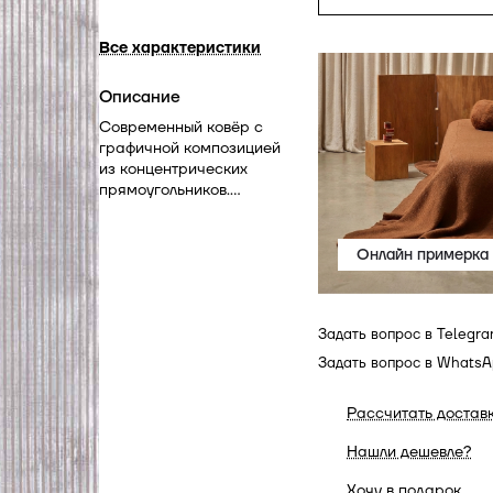
Все характеристики
Описание
Современный ковёр с
графичной композицией
из концентрических
прямоугольников.
Сдержанная серо-
бежево-песочная
палитра и мягкая
Онлайн примерка
фактура создают глубину,
подчёркивая
архитектурность рисунка
Задать вопрос в Telegr
и баланс пропорций.
Задать вопрос в Whats
Рассчитать достав
Нашли дешевле?
Хочу в подарок