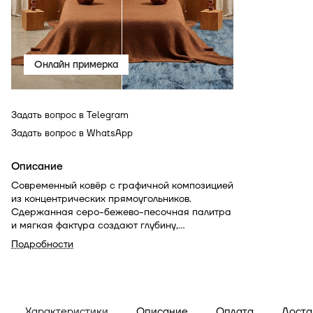
Онлайн примерка
Задать вопрос в Telegram
Задать вопрос в WhatsApp
Описание
Современный ковёр с графичной композицией
из концентрических прямоугольников.
Сдержанная серо-бежево-песочная палитра
и мягкая фактура создают глубину,
подчёркивая архитектурность рисунка и
Подробности
баланс пропорций.
Характеристики
Описание
Оплата
Доста