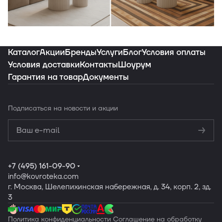
Индивидуальная подборка ковров под
ваш интерьер
Каталог
Акции
Бренды
Услуги
Блог
Условия оплаты
Условия доставки
Контакты
Шоурум
Гарантия на товар
Документы
Заказать подборку
Подписаться
на новости и акции
Политикой
конфиденциальности
Обработку
персональных данных
+7 (495) 161-09-90
info
@kovroteka.com
г. Москва, Шелепихинская набережная, д. 34, корп. 2, зд.
3
Политика конфиденциальности
Соглашение на обработку