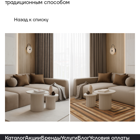
традиционным способом
Назад к списку
Индивидуальная подборка ковров под
ваш интерьер
Каталог
Акции
Бренды
Услуги
Блог
Условия оплаты