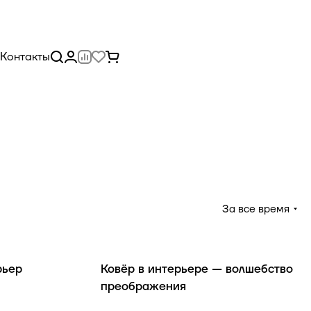
Контакты
За все время
Обзоры товаров
рьер
Ковёр в интерьере — волшебство
преображения