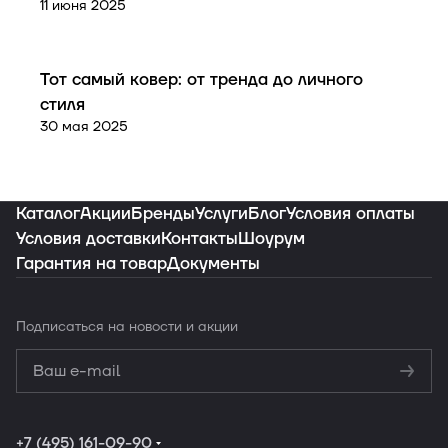
11 июня 2025
Советы покупателям
Тот самый ковер: от тренда до личного
стиля
30 мая 2025
Каталог
Акции
Бренды
Услуги
Блог
Условия оплаты
Условия доставки
Контакты
Шоурум
Гарантия на товар
Документы
Подписаться
на новости и акции
Политикой
конфиденциальности
Обработку
персональных данных
+7 (495) 161-09-90