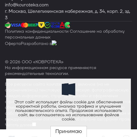
info
@kovroteka.com
г. Москва, Шелепихинская набережная, д. 34, корп. 2, зд.
3
Политика конфиденциальности
Соглашение на обработку
персональных данных
Оферта
Разработано в
© 2026 ООО «КОВРОТЕКА»
На информационном ресурсе применяются
рекомендательные технологии
.
Все ресурсы сайта
kovroteka.com
, включая (но не
ограничиваясь) текстовую, графическую, фотографическую
и видео информацию, структуру, дизайн и оформление
страниц, доменное имя, фирменное наименование являются
Этот сайт использует файлы cookie для обеспечения
корректной работы, анализа трафика и улучшения
объектами авторского права и прав на интеллектуальную
пользовательского опыта. Продолжая использовать
собственность, защищены российским законодательством и
сайт, вы соглашаетесь на использование файлов
международными соглашениями об охране авторских прав.
cookie.
Читать далее
Принимаю