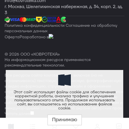
info
@kovroteka.com
г. Москва, Шелепихинская набережная, д. 34, корп. 2, зд.
3
Политика конфиденциальности
Соглашение на обработку
персональных данных
Оферта
Разработано в
© 2026 ООО «КОВРОТЕКА»
На информационном ресурсе применяются
рекомендательные технологии
.
Все ресурсы сайта
kovroteka.com
, включая (но не
ограничиваясь) текстовую, графическую, фотографическую
и видео информацию, структуру, дизайн и оформление
страниц, доменное имя, фирменное наименование являются
Этот сайт использует файлы cookie для обеспечения
корректной работы, анализа трафика и улучшения
объектами авторского права и прав на интеллектуальную
пользовательского опыта. Продолжая использовать
собственность, защищены российским законодательством и
сайт, вы соглашаетесь на использование файлов
cookie.
международными соглашениями об охране авторских прав.
Читать далее
Принимаю