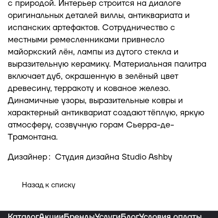
с природой. Интерьер строится на диалоге
оригинальных деталей виллы, антиквариата и
испанских артефактов. Сотрудничество с
местными ремесленниками привнесло
майоркский лён, лампы из дутого стекла и
выразительную керамику. Материальная палитра
включает дуб, окрашенную в зелёный цвет
древесину, терракоту и кованое железо.
Динамичные узоры, выразительные ковры и
характерный антиквариат создают тёплую, яркую
атмосферу, созвучную горам Сьерра-де-
Трамонтана.
Дизайнер
:
Студия дизайна Studio Ashby
Назад к списку
Каталог
Акции
Бренды
Услуги
Блог
Условия оплаты