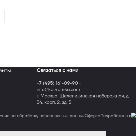
енты
Связаться с нами
+7 (495) 161-09-90
info
@kovroteka.com
г. Москва, Шелепихинская набережная, д.
34, корп. 2, зд. 3
ение на обработку персональных данных
Оферта
Разработано в