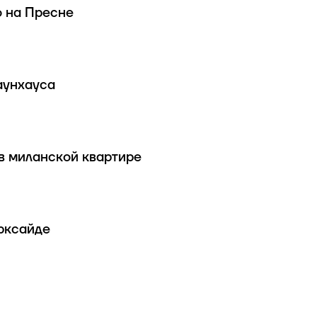
о на Пресне
аунхауса
в миланской квартире
рксайде