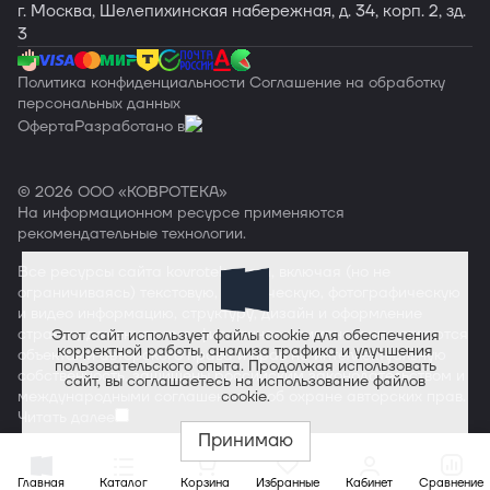
г. Москва, Шелепихинская набережная, д. 34, корп. 2, зд.
3
Политика конфиденциальности
Соглашение на обработку
персональных данных
Оферта
Разработано в
© 2026 ООО «КОВРОТЕКА»
На информационном ресурсе применяются
рекомендательные технологии
.
Все ресурсы сайта
kovroteka.com
, включая (но не
ограничиваясь) текстовую, графическую, фотографическую
и видео информацию, структуру, дизайн и оформление
страниц, доменное имя, фирменное наименование являются
Этот сайт использует файлы cookie для обеспечения
корректной работы, анализа трафика и улучшения
объектами авторского права и прав на интеллектуальную
пользовательского опыта. Продолжая использовать
собственность, защищены российским законодательством и
сайт, вы соглашаетесь на использование файлов
международными соглашениями об охране авторских прав.
cookie.
Читать далее
Принимаю
Главная
Каталог
Корзина
Избранные
Кабинет
Сравнение