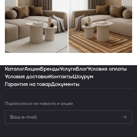
Индивидуальная подборка ковров под
ваш интерьер
Каталог
Акции
Бренды
Услуги
Блог
Условия оплаты
Условия доставки
Контакты
Шоурум
Гарантия на товар
Документы
Заказать подборку
Подписаться
на новости и акции
Политикой
конфиденциальности
Обработку
персональных данных