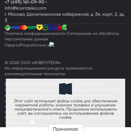
+7 (495) 161-09-90
info
@kovroteka.com
г. Москва, Шелепихинская набережная, д. 34, корп. 2, зд.
3
Политика конфиденциальности
Соглашение на обработку
персональных данных
Оферта
Разработано в
© 2026 ООО «КОВРОТЕКА»
На информационном ресурсе применяются
рекомендательные технологии
.
Все ресурсы сайта
kovroteka.com
, включая (но не
ограничиваясь) текстовую, графическую, фотографическую
и видео информацию, структуру, дизайн и оформление
страниц, доменное имя, фирменное наименование являются
Этот сайт использует файлы cookie для обеспечения
корректной работы, анализа трафика и улучшения
объектами авторского права и прав на интеллектуальную
пользовательского опыта. Продолжая использовать
собственность, защищены российским законодательством и
сайт, вы соглашаетесь на использование файлов
международными соглашениями об охране авторских прав.
cookie.
Читать далее
Принимаю