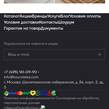
Индивидуальная подборка ковров под
ваш интерьер
Каталог
Акции
Бренды
Услуги
Блог
Условия оплаты
Условия доставки
Контакты
Шоурум
Гарантия на товар
Документы
Заказать подборку
Подписаться
на новости и акции
Политикой
конфиденциальности
Обработку
персональных данных
+7 (495) 161-09-90
info
@kovroteka.com
г. Москва, Шелепихинская набережная, д. 34, корп. 2, зд.
3
Политика конфиденциальности
Соглашение на обработку
персональных данных
Оферта
Разработано в