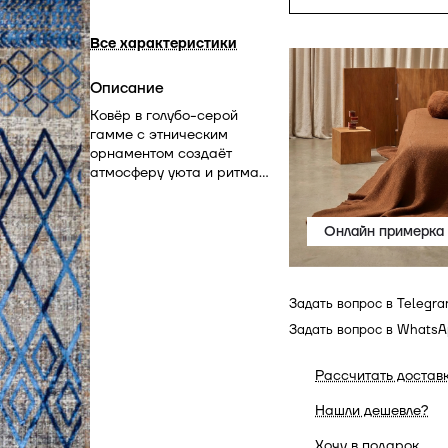
Все характеристики
Описание
Ковёр в голубо-серой
гамме с этническим
орнаментом создаёт
атмосферу уюта и ритма.
Его рисунок напоминает
ручное ткачество, а
мягкие переливы оттенков
Онлайн примерка
делают его
универсальным решением
для гостиной, спальни или
Задать вопрос в Telegr
кабинета в современном
и эклектичном стиле.
Задать вопрос в Whats
Рассчитать достав
Нашли дешевле?
Хочу в подарок