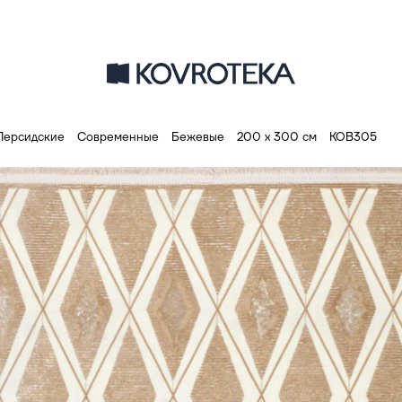
Персидские
Современные
Бежевые
200 х 300 см
КОВ305