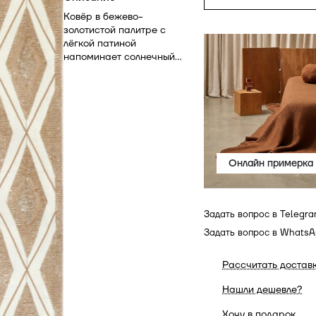
Ковёр в бежево-
золотистой палитре с
лёгкой патиной
напоминает солнечный
свет, рассыпавшийся по
поверхности. Его мягкое
сияние создаёт
атмосферу тепла и уюта,
добавляя интерьеру
благородства. Идеален
для гостиной, спальни и
Онлайн примерка
кабинета.
Задать вопрос в Telegr
Задать вопрос в Whats
Рассчитать достав
Нашли дешевле?
Хочу в подарок