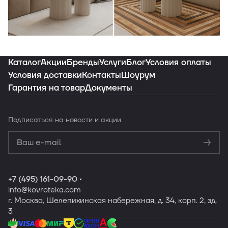
Индивидуальная подборка ковров под
ваш интерьер
Каталог
Акции
Бренды
Услуги
Блог
Условия оплаты
Условия доставки
Контакты
Шоурум
Гарантия на товар
Документы
Заказать подборку
Подписаться
на новости и акции
Политикой
конфиденциальности
Обработку
персональных данных
+7 (495) 161-09-90
info
@kovroteka.com
г. Москва, Шелепихинская набережная, д. 34, корп. 2, зд.
3