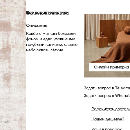
Все характеристики
Описание
Ковёр с мягким бежевым
фоном и едва уловимыми
голубыми линиями, словно
небо сквозь лёгкие
облака. Добавляет
интерьеру спокойствие и
лёгкость, идеально
Онлайн примерка
подходит для светлых
гостиных, уютных спален и
минималистичных
Задать вопрос в Telegr
пространств.
Задать вопрос в Whats
Рассчитать достав
Нашли дешевле?
Хочу в подарок