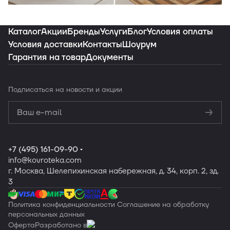
Индивидуальная подборка ковров под
ваш интерьер
Каталог
Акции
Бренды
Услуги
Блог
Условия оплаты
Условия доставки
Контакты
Шоурум
Гарантия на товар
Документы
Заказать подборку
Подписаться
на новости и акции
Политикой
конфиденциальности
Обработку
персональных данных
+7 (495) 161-09-90
info
@kovroteka.com
г. Москва, Шелепихинская набережная, д. 34, корп. 2, зд.
3
Политика конфиденциальности
Соглашение на обработку
персональных данных
Оферта
Разработано в