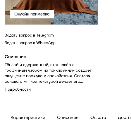
Онлайн примерка
Задать вопрос в Telegram
Задать вопрос в WhatsApp
Описание
Тёплый и сдержанный, этот ковёр с
графичным узором из тонких линий создаёт
ощущение порядка и спокойствия. Светлая
основа с мягкой текстурой делает его
универсальным выбором для интерьеров в
Подробности
натуральной палитре. Идеален там, где важен
уют без лишнего шума.
Характеристики
Описание
Оплата
Доста