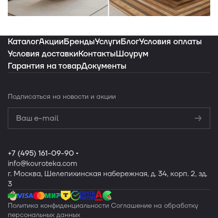
Индивидуальная подборка ковров под
ваш интерьер
Каталог
Акции
Бренды
Услуги
Блог
Условия оплаты
Условия доставки
Контакты
Шоурум
Гарантия на товар
Документы
Заказать подборку
Подписаться
на новости и акции
Политикой
конфиденциальности
Обработку
персональных данных
+7 (495) 161-09-90
info
@kovroteka.com
г. Москва, Шелепихинская набережная, д. 34, корп. 2, зд.
3
Политика конфиденциальности
Соглашение на обработку
персональных данных