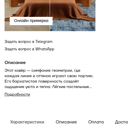
Онлайн примерка
Задать вопрос в Telegram
Задать вопрос в WhatsApp
Описание
Этот ковёр — симфония геометрии, где
каждая линия и оттенок играют свою партию.
Его бархатистая поверхность создаёт
ощущение уюта и тепла. Лёгкие пастельные
тона и будто укрытые туманом линии
Подробности
напоминают о тишине перед рассветом, а
строгие геометрические формы добавляют
интерьеру современности и утончённости.
Характеристики
Описание
Оплата
Доста