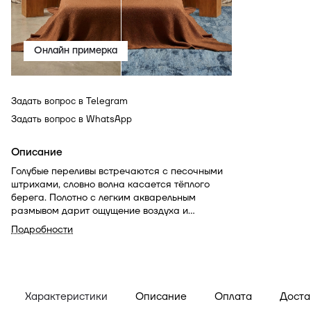
Онлайн примерка
Задать вопрос в Telegram
Задать вопрос в WhatsApp
Описание
Голубые переливы встречаются с песочными
штрихами, словно волна касается тёплого
берега. Полотно с легким акварельным
размывом дарит ощущение воздуха и
простора. Идеален для сканди, минимализма
Подробности
и средиземноморских интерьеров с большим
светом и натуральными материалами.
Характеристики
Описание
Оплата
Доста