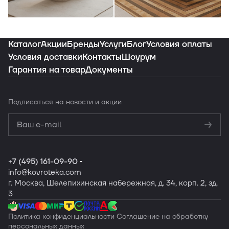
Индивидуальная подборка ковров под
ваш интерьер
Каталог
Акции
Бренды
Услуги
Блог
Условия оплаты
Условия доставки
Контакты
Шоурум
Гарантия на товар
Документы
Заказать подборку
Подписаться
на новости и акции
Политикой
конфиденциальности
Обработку
персональных данных
+7 (495) 161-09-90
info
@kovroteka.com
г. Москва, Шелепихинская набережная, д. 34, корп. 2, зд.
3
Политика конфиденциальности
Соглашение на обработку
персональных данных