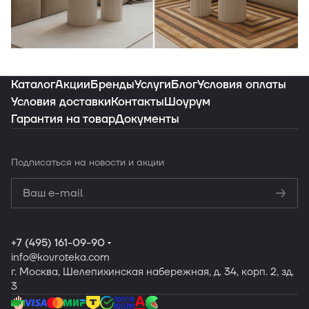
Индивидуальная подборка ковров под
ваш интерьер
Каталог
Акции
Бренды
Услуги
Блог
Условия оплаты
Условия доставки
Контакты
Шоурум
Гарантия на товар
Документы
Заказать подборку
Подписаться
на новости и акции
Политикой
конфиденциальности
Обработку
персональных данных
+7 (495) 161-09-90
info
@kovroteka.com
г. Москва, Шелепихинская набережная, д. 34, корп. 2, зд.
3