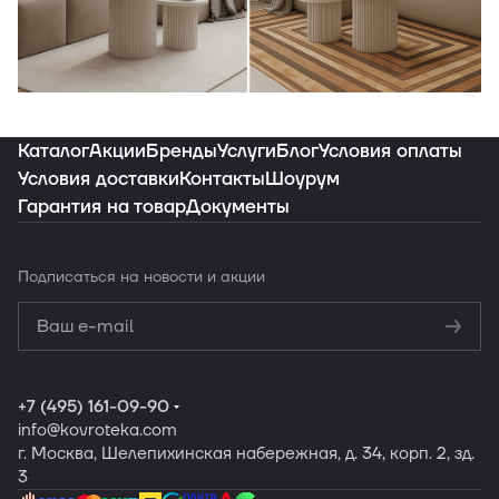
Индивидуальная подборка ковров под
ваш интерьер
Каталог
Акции
Бренды
Услуги
Блог
Условия оплаты
Условия доставки
Контакты
Шоурум
Гарантия на товар
Документы
Заказать подборку
Подписаться
на новости и акции
Политикой
конфиденциальности
Обработку
персональных данных
+7 (495) 161-09-90
info
@kovroteka.com
г. Москва, Шелепихинская набережная, д. 34, корп. 2, зд.
3